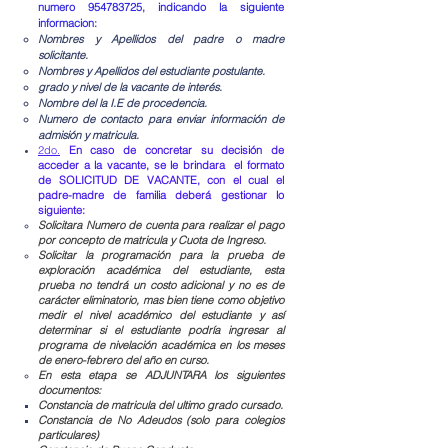
numero
954783725
, indicando la siguiente
informacion:
Nombres y Apellidos del padre o madre
solicitante.​
Nombres y Apellidos del estudiante postulante.
grado y nivel de la vacante de interés.
Nombre del la I.E de procedencia.
Numero de contacto para enviar información de
admisión y matricula.
2do.
En caso de concretar su decisión de
acceder a la vacante, se le brindara el formato
de SOLICITUD DE VACANTE, con el cual el
padre-madre de familia deberá gestionar lo
siguiente:
Solicitara Numero de cuenta para realizar el pago
por concepto de matricula y Cuota de Ingreso.
Solicitar la programación para la prueba de
exploración académica del estudiante, esta
prueba no tendrá un costo adicional y no es de
carácter eliminatorio, mas bien tiene como objetivo
medir el nivel académico del estudiante y así
determinar si el estudiante podría ingresar al
programa de nivelación académica en los meses
de enero-febrero del año en curso.
En esta etapa se ADJUNTARA los siguientes
documentos:
Constancia de matricula del ultimo grado cursado.​
Constancia de No Adeudos (solo para colegios
particulares)